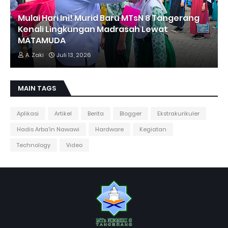
Mulai Hari Ini! Murid Baru MTsN 8 Tangerang
Kenali Lingkungan Madrasah Lewat
MATAMUDA
A. Zaki
Juli 13, 2026
MAIN TAGS
Aplikasi
Artikel
Berita
Blogger
Ekstrakurikuler
Hadis Arba'in Nawawi
Hardware
Kegiatan
Technology
Video