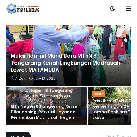
Mulai Hari Ini! Murid Baru MTsN 8
Tangerang Kenali Lingkungan Madrasah
Lewat MATAMUDA
A. Zaki
July 13, 2026
Berita
Paskibra MTsN 8 Ta
MTs Negeri 8 Tangerang Resmi
Kemenangan Gemila
Dilaunching, Perkuat Layanan
Lomba Paskibra Ting
Pendidikan Madrasah Negeri
Jawa
Lihat Semua