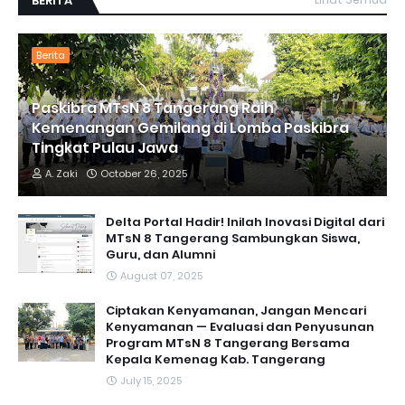
BERITA
Berita
Paskibra MTsN 8 Tangerang Raih
Kemenangan Gemilang di Lomba Paskibra
Tingkat Pulau Jawa
A. Zaki
October 26, 2025
Delta Portal Hadir! Inilah Inovasi Digital dari
MTsN 8 Tangerang Sambungkan Siswa,
Guru, dan Alumni
August 07, 2025
Ciptakan Kenyamanan, Jangan Mencari
Kenyamanan — Evaluasi dan Penyusunan
Program MTsN 8 Tangerang Bersama
Kepala Kemenag Kab. Tangerang
July 15, 2025