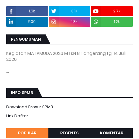
1.5k
3.1k
2.7k
500
1.8k
1.2k
PENGUMUMAN
Kegiatan MATAMUDA 2026 MTsN 8 Tangerang tgl 14 Juli
2026
...
INFO SPMB
Download Brosur SPMB
Link Daftar
POPULAR
RECENTS
KOMENTAR