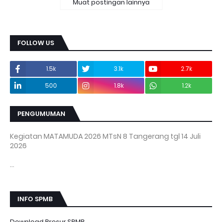
Muat postingan lainnya
FOLLOW US
1.5k
3.1k
2.7k
500
1.8k
1.2k
PENGUMUMAN
Kegiatan MATAMUDA 2026 MTsN 8 Tangerang tgl 14 Juli
2026
...
INFO SPMB
Download Brosur SPMB