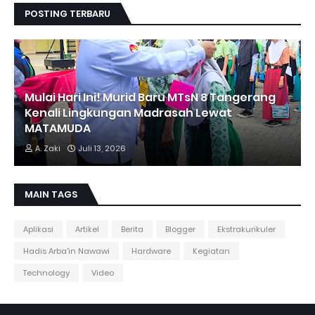
POSTING TERBARU
Mulai Hari Ini! Murid Baru MTsN 8 Tangerang
Kenali Lingkungan Madrasah Lewat
MATAMUDA
A. Zaki
Juli 13, 2026
MAIN TAGS
Aplikasi
Artikel
Berita
Blogger
Ekstrakurikuler
Hadis Arba'in Nawawi
Hardware
Kegiatan
Technology
Video