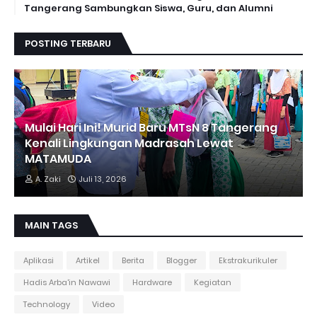
Tangerang Sambungkan Siswa, Guru, dan Alumni
POSTING TERBARU
Mulai Hari Ini! Murid Baru MTsN 8 Tangerang
Kenali Lingkungan Madrasah Lewat
MATAMUDA
A. Zaki
Juli 13, 2026
MAIN TAGS
Aplikasi
Artikel
Berita
Blogger
Ekstrakurikuler
Hadis Arba'in Nawawi
Hardware
Kegiatan
Technology
Video