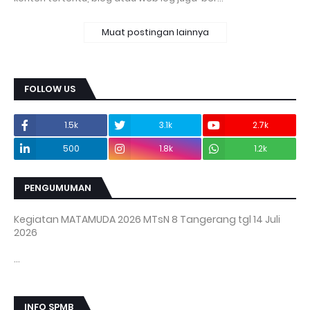
Muat postingan lainnya
FOLLOW US
1.5k
3.1k
2.7k
500
1.8k
1.2k
PENGUMUMAN
INFO SPMB