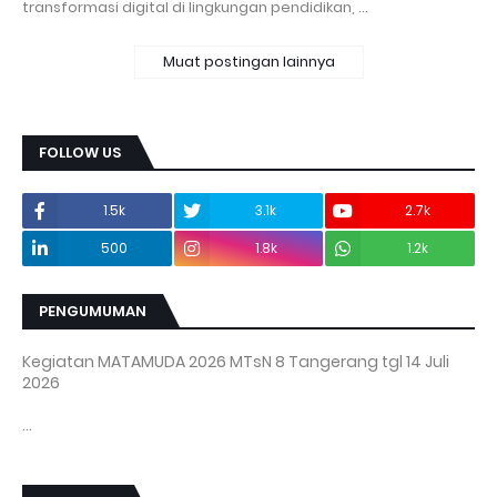
transformasi digital di lingkungan pendidikan, …
Muat postingan lainnya
FOLLOW US
1.5k
3.1k
2.7k
500
1.8k
1.2k
PENGUMUMAN
Kegiatan MATAMUDA 2026 MTsN 8 Tangerang tgl 14 Juli
2026
...