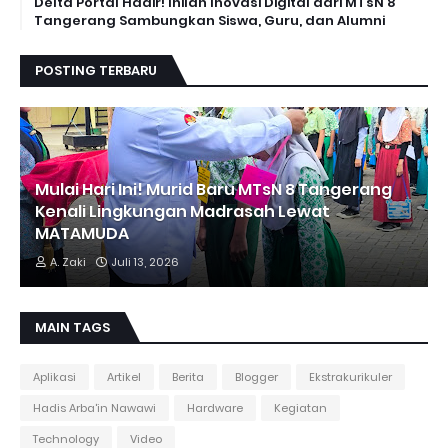
Delta Portal Hadir! Inilah Inovasi Digital dari MTsN 8
Tangerang Sambungkan Siswa, Guru, dan Alumni
POSTING TERBARU
Mulai Hari Ini! Murid Baru MTsN 8 Tangerang
Kenali Lingkungan Madrasah Lewat
MATAMUDA
A. Zaki
Juli 13, 2026
MAIN TAGS
Aplikasi
Artikel
Berita
Blogger
Ekstrakurikuler
Hadis Arba'in Nawawi
Hardware
Kegiatan
Technology
Video