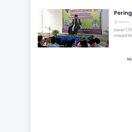
Perin
Admin
Senin (7
maulid 
Mu