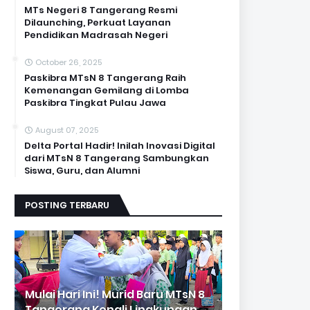
MTs Negeri 8 Tangerang Resmi
Dilaunching, Perkuat Layanan
Pendidikan Madrasah Negeri
October 26, 2025
Paskibra MTsN 8 Tangerang Raih
Kemenangan Gemilang di Lomba
Paskibra Tingkat Pulau Jawa
August 07, 2025
Delta Portal Hadir! Inilah Inovasi Digital
dari MTsN 8 Tangerang Sambungkan
Siswa, Guru, dan Alumni
POSTING TERBARU
Mulai Hari Ini! Murid Baru MTsN 8
Tangerang Kenali Lingkungan