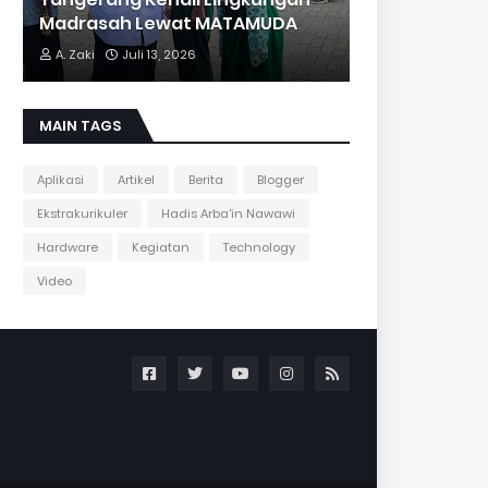
Madrasah Lewat MATAMUDA
A. Zaki
Juli 13, 2026
MAIN TAGS
Aplikasi
Artikel
Berita
Blogger
Ekstrakurikuler
Hadis Arba'in Nawawi
Hardware
Kegiatan
Technology
Video