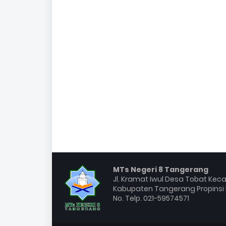
MTs Negeri 8 Tangerang
Jl. Kramat Iwul Desa Tobat Ke
Kabupaten Tangerang Propinsi 
No. Telp. 021-59574571