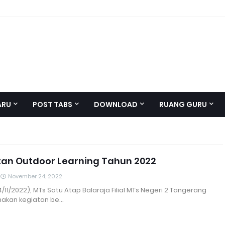
ARU
POST TABS
DOWNLOAD
RUANG GURU
tan Outdoor Learning Tahun 2022
November 24, 2022
/11/2022), MTs Satu Atap Balaraja Filial MTs Negeri 2 Tangerang
akan kegiatan be…