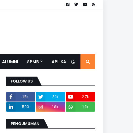
ALUMNI
SPMB
APLIKASI
FOLLOW US
1.5k
3.1k
2.7k
500
1.8k
1.2k
PENGUMUMAN