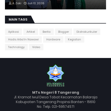
A. Zaki
Juli 13, 2026
MAIN TAGS
Aplikasi
Artikel
Berita
Blogger
Ekstrakurikuler
Hadis Arba'in Nawawi
Hardware
Kegiatan
Technology
Video
MTs Negeri 8 Tangerang
Jl. Kramat Iwul Desa Tobat Kecamatan Balaraja
Kabupaten Tangerang Propinsi Banten - 15610
No. Telp. 021-59574571