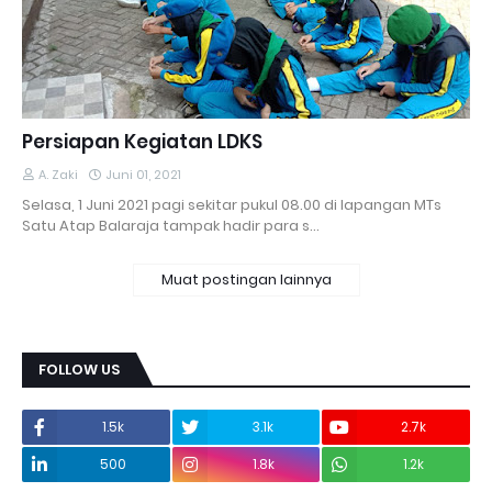
Persiapan Kegiatan LDKS
A. Zaki
Juni 01, 2021
Selasa, 1 Juni 2021 pagi sekitar pukul 08.00 di lapangan MTs
Satu Atap Balaraja tampak hadir para s…
Muat postingan lainnya
FOLLOW US
1.5k
3.1k
2.7k
500
1.8k
1.2k