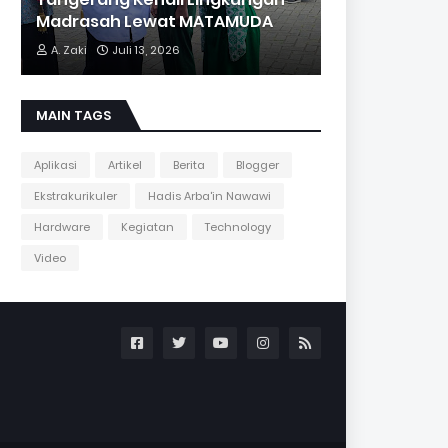
Madrasah Lewat MATAMUDA
A. Zaki
Juli 13, 2026
MAIN TAGS
Aplikasi
Artikel
Berita
Blogger
Ekstrakurikuler
Hadis Arba'in Nawawi
Hardware
Kegiatan
Technology
Video