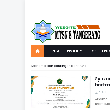
BERITA
PROFIL
POST TERB
Menampilkan postingan dari 2024
Syukur
bertr
A. Zaki
Alhamdul
membuahk