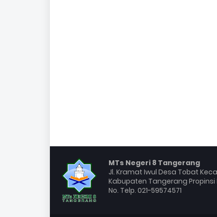
MTs Negeri 8 Tangerang
Jl. Kramat Iwul Desa Tobat Ke
Kabupaten Tangerang Propinsi 
No. Telp. 021-59574571