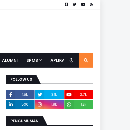
ALUMNI
SPMB
APLIKASI
FOLLOW US
1.5k
3.1k
2.7k
500
1.8k
1.2k
PENGUMUMAN