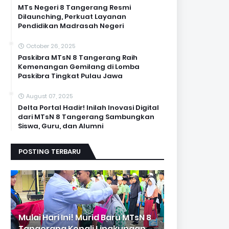
MTs Negeri 8 Tangerang Resmi
Dilaunching, Perkuat Layanan
Pendidikan Madrasah Negeri
October 26, 2025
Paskibra MTsN 8 Tangerang Raih
Kemenangan Gemilang di Lomba
Paskibra Tingkat Pulau Jawa
August 07, 2025
Delta Portal Hadir! Inilah Inovasi Digital
dari MTsN 8 Tangerang Sambungkan
Siswa, Guru, dan Alumni
POSTING TERBARU
Mulai Hari Ini! Murid Baru MTsN 8
Tangerang Kenali Lingkungan