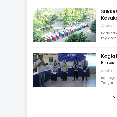
Sukse
Kesuks
Admin
Pada tan
kegiatan
Kegia
Emas
Admin
Balaraja,
Tangera
Mu