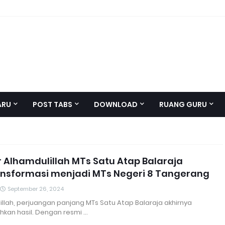
ARU
POST TABS
DOWNLOAD
RUANG GURU
 Alhamdulillah MTs Satu Atap Balaraja
ansformasi menjadi MTs Negeri 8 Tangerang
September 26, 2024
illah, perjuangan panjang MTs Satu Atap Balaraja akhirnya
an hasil. Dengan resmi …