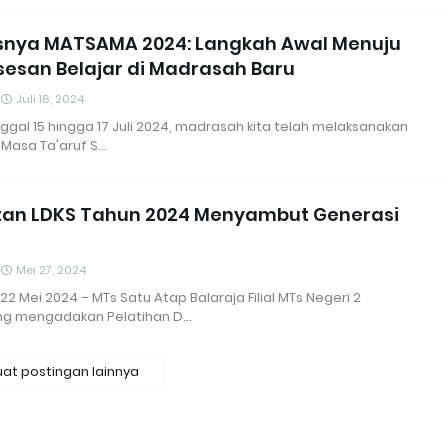
snya MATSAMA 2024: Langkah Awal Menuju
esan Belajar di Madrasah Baru
Juli 16, 2024
ggal 15 hingga 17 Juli 2024, madrasah kita telah melaksanakan
 Masa Ta'aruf S…
tan LDKS Tahun 2024 Menyambut Generasi
Mei 27, 2024
 22 Mei 2024 – MTs Satu Atap Balaraja Filial MTs Negeri 2
ng mengadakan Pelatihan D…
at postingan lainnya